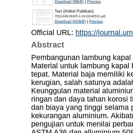
Download (98kB)
|
Preview
Text (Artikel Publikasi)
7553-349-26325-1-10-20240531.pdf
Download (643kB)
|
Preview
Official URL:
https://journal.um
Abstract
Pembangunan lambung kapal s
Material untuk lambung kapal h
tepat. Material baja memilik
kerugian, salah satunya adala
Keunggulan material aluminiu
ringan dan daya tahan korosi t
dan biaya yang tinggi selama
kekurangan aluminium. Akibatn
pengujian untuk menilai perba
ASTM A36 dan alluminium 508