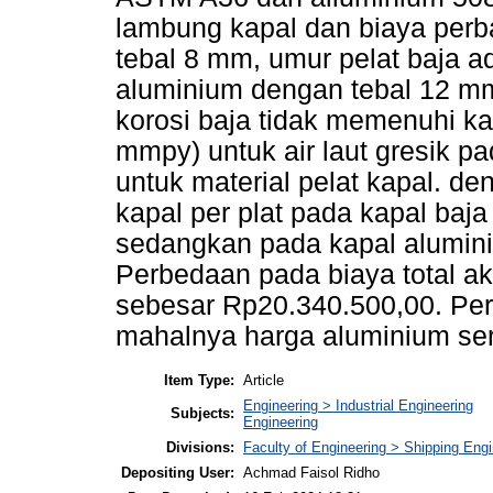
lambung kapal dan biaya perb
tebal 8 mm, umur pelat baja 
aluminium dengan tebal 12 mm 
korosi baja tidak memenuhi kat
mmpy) untuk air laut gresik pa
untuk material pelat kapal. de
kapal per plat pada kapal baj
sedangkan pada kapal alumin
Perbedaan pada biaya total ak
sebesar Rp20.340.500,00. Per
mahalnya harga aluminium ser
Item Type:
Article
Engineering > Industrial Engineering
Subjects:
Engineering
Divisions:
Faculty of Engineering > Shipping Eng
Depositing User:
Achmad Faisol Ridho