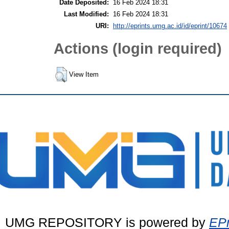
Date Deposited:
16 Feb 2024 18:31
Last Modified:
16 Feb 2024 18:31
URI:
http://eprints.umg.ac.id/id/eprint/10674
Actions (login required)
View Item
UMG REPOSITORY is powered by
EPr