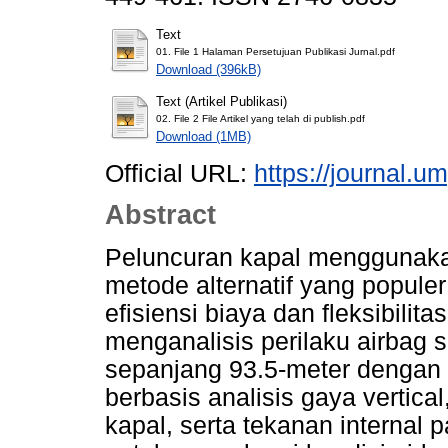
Text
01. File 1 Halaman Persetujuan Publikasi Jurnal.pdf
Download (396kB)
Text (Artikel Publikasi)
02. File 2 File Artikel yang telah di publish.pdf
Download (1MB)
Official URL:
https://journal.um
Abstract
Peluncuran kapal menggunaka
metode alternatif yang popul
efisiensi biaya dan fleksibilita
menganalisis perilaku airbag 
sepanjang 93.5-meter denga
berbasis analisis gaya vert
kapal, serta tekanan internal 