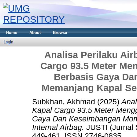
Home
About
Browse
Login
Analisa Perilaku Ai
Cargo 93.5 Meter M
Berbasis Gaya D
Memanjang Kapal Ser
Subkhan, Akhmad
(2025)
Anal
Kapal Cargo 93.5 Meter Meng
Gaya Dan Keseimbangan Mom
Internal Airbag.
JUSTI (Jurnal S
449-461. ISSN 2746-0835