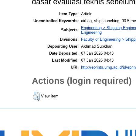
dasar evaluasi teknis sebelum
Item Type:
Article
Uncontrolled Keywords:
airbag, ship launching, 93.5-m
Engineering > Shipping Engine
Subjects:
Engineering
Divisions:
Faculty of Engineering > Ship
Depositing User:
Akhmad Subkhan
Date Deposited:
07 Jan 2026 04:43
Last Modified:
07 Jan 2026 04:43
URI:
http://eprints.umg.ac.id/id/epri
Actions (login required)
View Item