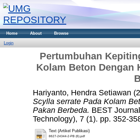
Home
About
Browse
Login
Pertumbuhan Kepiting
Kolam Beton Dengan 
B
Hariyanto, Hendra Setiawan
(
Scylla serrate Pada Kolam B
Pakan Berbeda.
BEST Journal 
Technology), 7 (1). pp. 352-3
Text (Artikel Publikasi)
8627-24344-2-PB (6).pdf