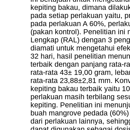
kepiting bakau, dimana dilak
pada setiap perlakuan yaitu,
pada perlakuan A 60%, perla
(pakan kontrol). Penelitian 
Lengkap (RAL) dengan 3 peng
diamati untuk mengetahui efek
32 hari, hasil penelitian menu
terbaik dengan panjang rata-ra
rata-rata 43± 19,00 gram, leba
rata-rata 23,88±2,81 mm. Konv
kepiting bakau terbaik yaitu 10
perlakuan masih terbilang se
kepiting. Penelitian ini menun
buah mangrove pedada (60%) m
dari perlakuan lainnya, sehing
dapat digunakan sebagai dosi