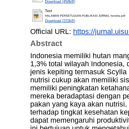
Download (458kB)
Text
HALAMAN PERSETUJUAN PUBLIKASI JURNAL hendra.pdf
Download (233kB)
Official URL:
https://jurnal.uisu
Abstract
Indonesia memiliki hutan mang
1,3% total wilayah Indonesia
jenis kepiting termasuk Scyll
nutrisi cukup akan memiliki s
memiliki peningkatan ketahan
mereka beradaptasi dengan p
pakan yang kaya akan nutrisi
terhadap tingkat kesehatan ke
dapat memengaruhi produktivi
ini bertujuan untuk mengetahu