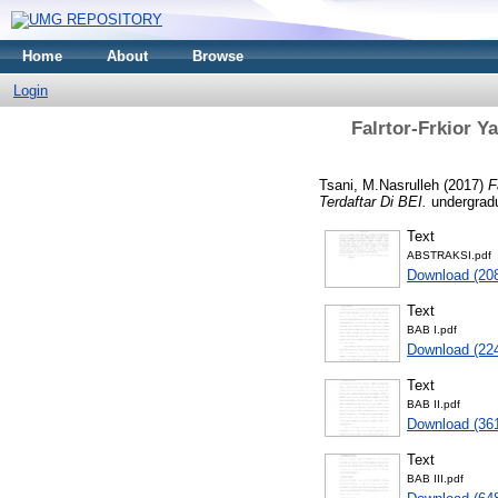
Home
About
Browse
Login
Falrtor-Frkior 
Tsani, M.Nasrulleh
(2017)
F
Terdaftar Di BEI.
undergradu
Text
ABSTRAKSI.pdf
Download (20
Text
BAB I.pdf
Download (22
Text
BAB II.pdf
Download (36
Text
BAB III.pdf