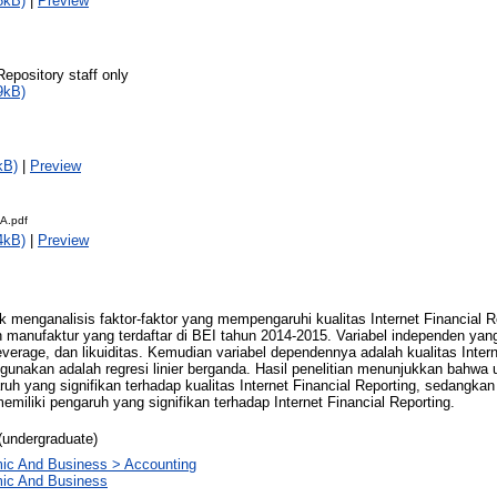
8kB)
|
Preview
Repository staff only
9kB)
kB)
|
Preview
A.pdf
4kB)
|
Preview
tuk menganalisis faktor-faktor yang mempengaruhi kualitas Internet Financial R
aan manufaktur yang terdaftar di BEI tahun 2014-2015. Variabel independen ya
leverage, dan likuiditas. Kemudian variabel dependennya adalah kualitas Intern
digunakan adalah regresi linier berganda. Hasil penelitian menunjukkan bahwa
aruh yang signifikan terhadap kualitas Internet Financial Reporting, sedangkan
memiliki pengaruh yang signifikan terhadap Internet Financial Reporting.
(undergraduate)
ic And Business > Accounting
ic And Business