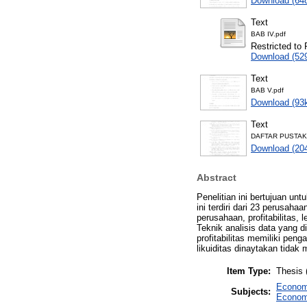
Download (64
Text
BAB IV.pdf
Restricted to 
Download (52
Text
BAB V.pdf
Download (93
Text
DAFTAR PUSTAK
Download (20
Abstract
Penelitian ini bertujuan un
ini terdiri dari 23 perusah
perusahaan, profitabilitas, 
Teknik analisis data yang 
profitabilitas memiliki peng
likuiditas dinaytakan tidak 
Item Type:
Thesis 
Econom
Subjects:
Econom