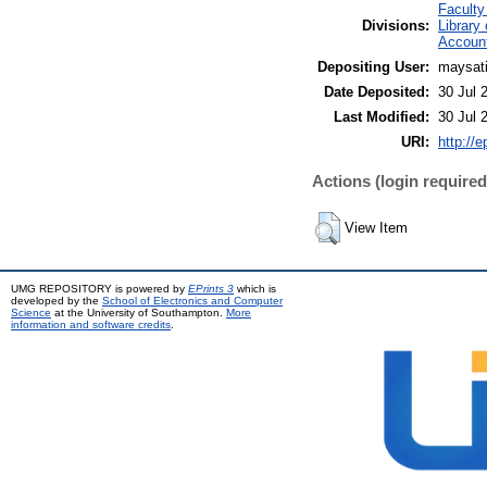
Faculty
Divisions:
Library
Accoun
Depositing User:
maysati
Date Deposited:
30 Jul 
Last Modified:
30 Jul 
URI:
http://e
Actions (login required
View Item
UMG REPOSITORY is powered by
EPrints 3
which is
developed by the
School of Electronics and Computer
Science
at the University of Southampton.
More
information and software credits
.