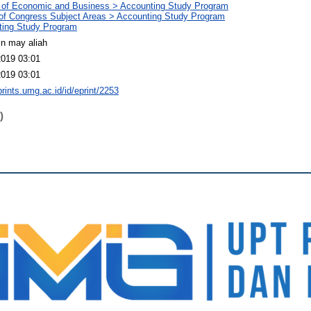
 of Economic and Business > Accounting Study Program
 of Congress Subject Areas > Accounting Study Program
ting Study Program
n may aliah
2019 03:01
2019 03:01
prints.umg.ac.id/id/eprint/2253
)