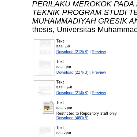
PERILAKU MEROKOK PADA 
TEKNIK PROGRAM STUDI TE
MUHAMMADIYAH GRESIK AN
thesis, Universitas Muhammad
Text
BAB I.pdf
Download (213kB)
|
Preview
Text
BAB II.pdf
Download (227kB)
|
Preview
Text
BAB III.pdf
Download (214kB)
|
Preview
Text
BAB IV.pdf
Restricted to Repository staff only
Download (460kB)
Text
BAB V.pdf