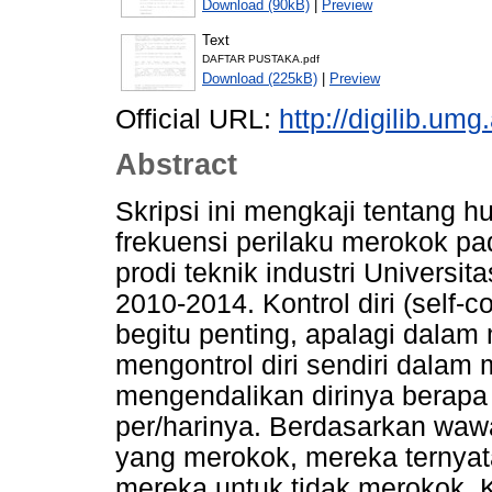
Download (90kB)
|
Preview
Text
DAFTAR PUSTAKA.pdf
Download (225kB)
|
Preview
Official URL:
http://digilib.u
Abstract
Skripsi ini mengkaji tentang h
frekuensi perilaku merokok pad
prodi teknik industri Univers
2010-2014. Kontrol diri (self-c
begitu penting, apalagi dalam 
mengontrol diri sendiri dalam 
mengendalikan dirinya berapa
per/harinya. Berdasarkan wa
yang merokok, mereka ternyata
mereka untuk tidak merokok. K