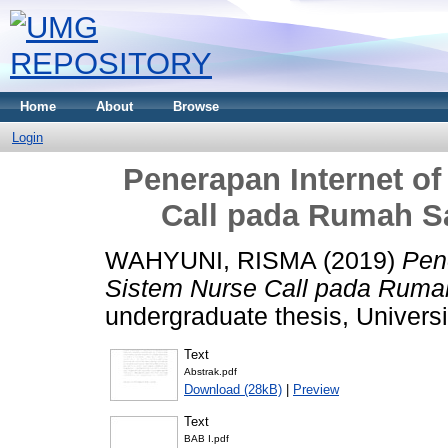
Home
About
Browse
Login
Penerapan Internet o
Call pada Rumah Sa
WAHYUNI, RISMA
(2019)
Pen
Sistem Nurse Call pada Rumah 
undergraduate thesis, Univer
Text
Abstrak.pdf
Download (28kB)
|
Preview
Text
BAB I.pdf