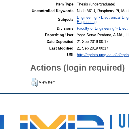
Item Type:
Thesis (undergraduate)
Uncontrolled Keywords:
Node MCU, Raspberry Pi, Monit
Engineering > Electronical Eng
Subjects:
Engineering
Divisions:
Faculty of Engineering > Elect
Depositing User:
Yoga Setya Perdana, A.Md., Li
Date Deposited:
21 Sep 2019 00:17
Last Modified:
21 Sep 2019 00:17
URI:
http://eprints.umg.ac.id/id/epri
Actions (login required)
View Item