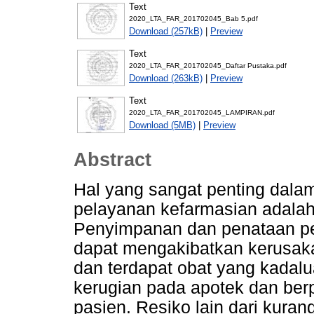
Text
2020_LTA_FAR_201702045_Bab 5.pdf
Download (257kB)
|
Preview
Text
2020_LTA_FAR_201702045_Daftar Pustaka.pdf
Download (263kB)
|
Preview
Text
2020_LTA_FAR_201702045_LAMPIRAN.pdf
Download (5MB)
|
Preview
Abstract
Hal yang sangat penting dal
pelayanan kefarmasian adala
Penyimpanan dan penataan per
dapat mengakibatkan kerusakan
dan terdapat obat yang kadal
kerugian pada apotek dan ber
pasien. Resiko lain dari kura