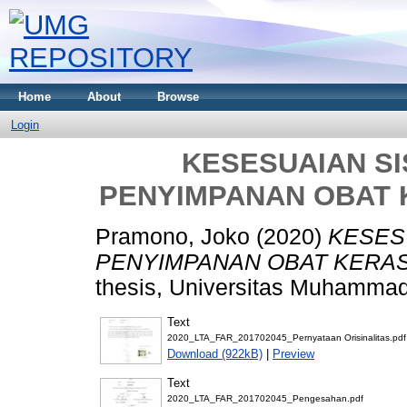
Home
About
Browse
Login
KESESUAIAN S
PENYIMPANAN OBAT K
Pramono, Joko
(2020)
KESES
PENYIMPANAN OBAT KERAS 
thesis, Universitas Muhammad
Text
2020_LTA_FAR_201702045_Pernyataan Orisinalitas.pdf
Download (922kB)
|
Preview
Text
2020_LTA_FAR_201702045_Pengesahan.pdf