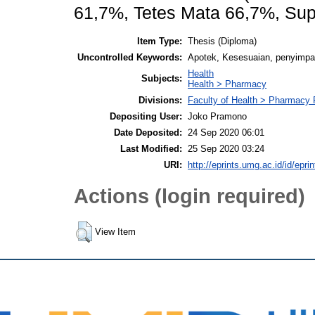
61,7%, Tetes Mata 66,7%, Sup
Item Type:
Thesis (Diploma)
Uncontrolled Keywords:
Apotek, Kesesuaian, penyimp
Health
Subjects:
Health > Pharmacy
Divisions:
Faculty of Health > Pharmacy
Depositing User:
Joko Pramono
Date Deposited:
24 Sep 2020 06:01
Last Modified:
25 Sep 2020 03:24
URI:
http://eprints.umg.ac.id/id/epri
Actions (login required)
View Item