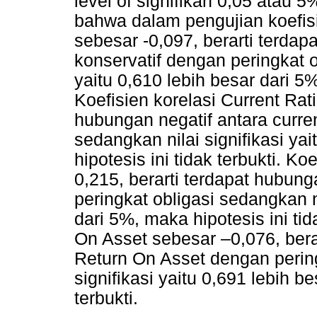
level of signifikan 0,05 atau 
bahwa dalam pengujian koefisi
sebesar -0,097, berarti terdap
konservatif dengan peringkat ob
yaitu 0,610 lebih besar dari 5%
Koefisien korelasi Current Rat
hubungan negatif antara curren
sedangkan nilai signifikasi ya
hipotesis ini tidak terbukti. K
0,215, berarti terdapat hubung
peringkat obligasi sedangkan ni
dari 5%, maka hipotesis ini tid
On Asset sebesar –0,076, bera
Return On Asset dengan pering
signifikasi yaitu 0,691 lebih b
terbukti.