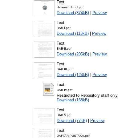
Text
Halaman Judul.pdf
Download (374kB)
|
Preview
Text
BAB I.pdf
Download (113kB)
|
Preview
Text
BAB II.pdf
Download (205kB)
|
Preview
Text
BAB III.pdf
Download (124kB)
|
Preview
Text
BAB IV.pdf
Restricted to Repository staff only
Download (168kB)
Text
BAB V.pdf
Download (77kB)
|
Preview
Text
DAFTAR PUSTAKA.pdf