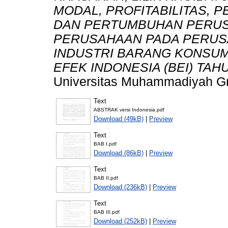
MODAL, PROFITABILITAS, P
DAN PERTUMBUHAN PERUS
PERUSAHAAN PADA PERUS
INDUSTRI BARANG KONSUM
EFEK INDONESIA (BEI) TAHUN
Universitas Muhammadiyah Gr
Text
ABSTRAK versi Indonesia.pdf
Download (49kB)
|
Preview
Text
BAB I.pdf
Download (86kB)
|
Preview
Text
BAB II.pdf
Download (236kB)
|
Preview
Text
BAB III.pdf
Download (252kB)
|
Preview