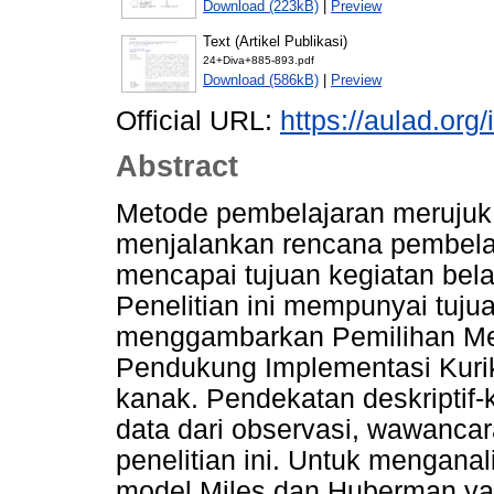
Download (223kB)
|
Preview
Text (Artikel Publikasi)
24+Diva+885-893.pdf
Download (586kB)
|
Preview
Official URL:
https://aulad.org
Abstract
Metode pembelajaran merujuk 
menjalankan rencana pembela
mencapai tujuan kegiatan bela
Penelitian ini mempunyai tu
menggambarkan Pemilihan Me
Pendukung Implementasi Kuri
kanak. Pendekatan deskriptif-k
data dari observasi, wawancar
penelitian ini. Untuk menganal
model Miles dan Huberman yang