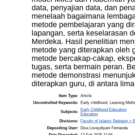
data, penyajian data, dan pena
menelaah bagaimana lembaga 
metode pembelajaran yang di
lapangan, serta keselarasan d
Merdeka. Hasil penelitian me
metode yang diterapkan oleh g
metode bercakap-cakap, eksp
tugas, serta bermain peran. B
metode demonstrasi menunjukka
diterapkan guru, di antara lim
Item Type:
Article
Uncontrolled Keywords:
Early childhood, Learning Meth
Early Childhood Education
Subjects:
Education
Divisions:
Faculty of Islamic Relegion >
Depositing User:
Diva Loveydiyani Fernanda
Date Deposited:
12 Feb 2025 11:56