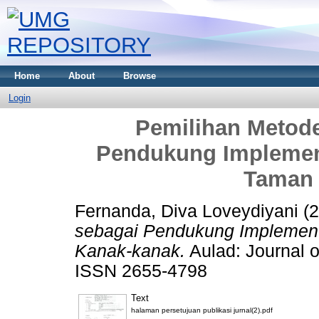
Home
About
Browse
Login
Pemilihan Metod
Pendukung Implemen
Taman 
Fernanda, Diva Loveydiyani
(2
sebagai Pendukung Implement
Kanak-kanak.
Aulad: Journal o
ISSN 2655-4798
Text
halaman persetujuan publikasi jurnal(2).pdf