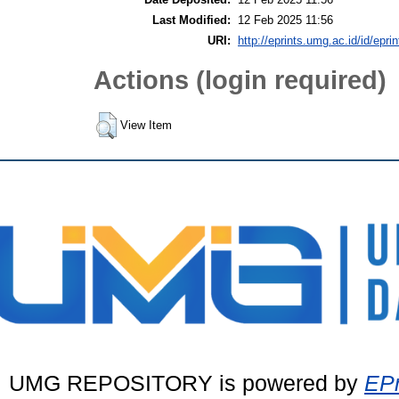
Last Modified:
12 Feb 2025 11:56
URI:
http://eprints.umg.ac.id/id/epri
Actions (login required)
View Item
UMG REPOSITORY is powered by
EPr