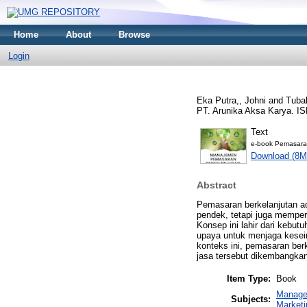
Home
About
Browse
Login
Eka Putra,, Johni
and
Tuba
PT. Arunika Aksa Karya. I
Text
e-book Pemasaran
Download (8M
Abstract
Pemasaran berkelanjutan a
pendek, tetapi juga mempe
Konsep ini lahir dari kebut
upaya untuk menjaga kesei
konteks ini, pemasaran ber
jasa tersebut dikembangkan
Item Type:
Book
Manage
Subjects:
Marketi