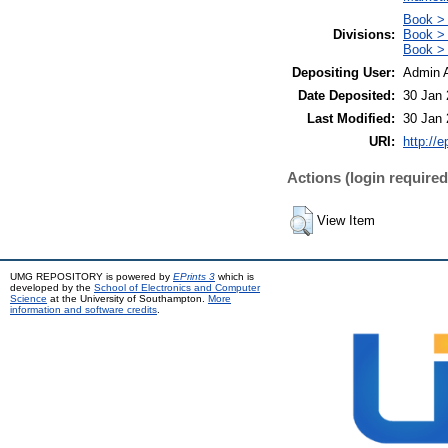
Book >
Divisions:
Book >
Book >
Depositing User:
Admin 
Date Deposited:
30 Jan 
Last Modified:
30 Jan 
URI:
http://e
Actions (login required
View Item
UMG REPOSITORY is powered by
EPrints 3
which is
developed by the
School of Electronics and Computer
Science
at the University of Southampton.
More
information and software credits
.