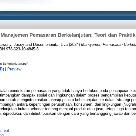
Manajemen Pemasaran Berkelanjutan: Teori dan Praktik
lawony, Jacsy
and
Desembrianita, Eva
(2024)
Manajemen Pemasaran Berkelanj
SBN 978-623-10-4845-5
 Berkelanjutan.pdf
B)
|
Preview
dalah pendekatan pemasaran yang tidak hanya berfokus pada pencapaian ke
rtimbangkan dampak sosial dan lingkungan dalam proses pengambilan keputu
uhan untuk mengintegrasikan prinsip-prinsip keberlanjutan ke dalam strategi
mbangan antara kepentingan perusahaan, konsumen, dan lingkungan (Nugraha
kelanjutan bukan sekadar tentang menjual produk atau jasa, tetapi juga tent
, diproduksi, dan didistribusikan dengan cara yang bertanggung jawab dan be
ment
ng