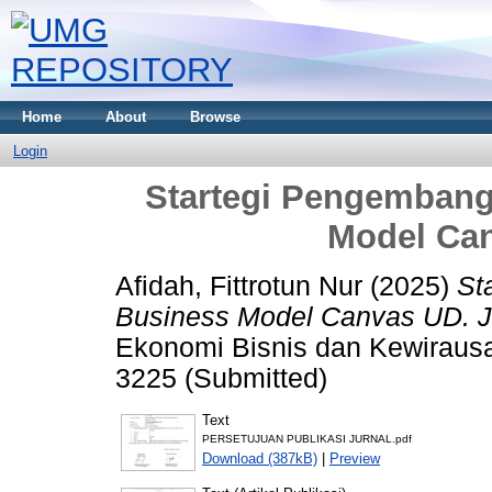
Home
About
Browse
Login
Startegi Pengembang
Model Can
Afidah, Fittrotun Nur
(2025)
St
Business Model Canvas UD. J
Ekonomi Bisnis dan Kewirausa
3225 (Submitted)
Text
PERSETUJUAN PUBLIKASI JURNAL.pdf
Download (387kB)
|
Preview