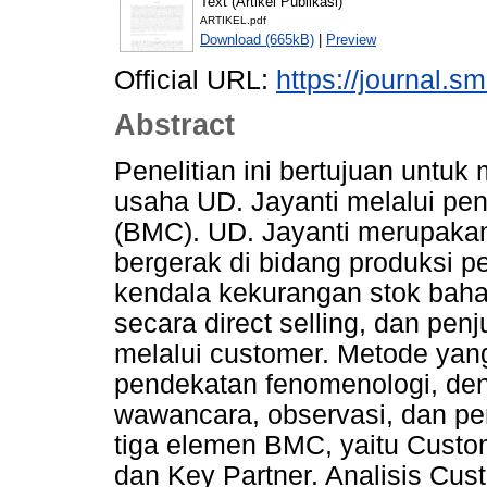
Text (Artikel Publikasi)
ARTIKEL.pdf
Download (665kB)
|
Preview
Official URL:
https://journal.sm
Abstract
Penelitian ini bertujuan untu
usaha UD. Jayanti melalui p
(BMC). UD. Jayanti merupakan 
bergerak di bidang produksi 
kendala kekurangan stok baha
secara direct selling, dan pen
melalui customer. Metode yang
pendekatan fenomenologi, de
wawancara, observasi, dan pen
tiga elemen BMC, yaitu Custo
dan Key Partner. Analisis Cus