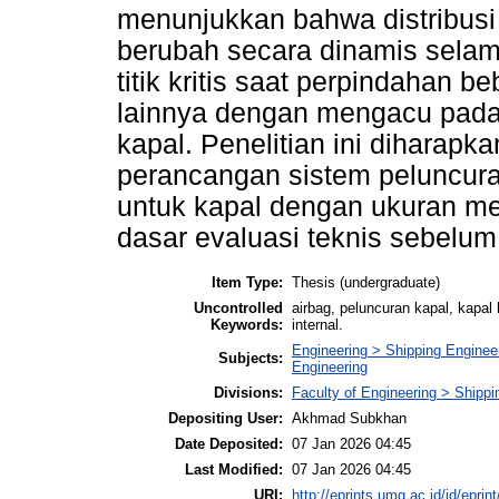
menunjukkan bahwa distribusi
berubah secara dinamis selama
titik kritis saat perpindahan be
lainnya dengan mengacu pa
kapal. Penelitian ini diharap
perancangan sistem peluncura
untuk kapal dengan ukuran me
dasar evaluasi teknis sebelum
Item Type:
Thesis (undergraduate)
Uncontrolled
airbag, peluncuran kapal, kapa
Keywords:
internal.
Engineering > Shipping Enginee
Subjects:
Engineering
Divisions:
Faculty of Engineering > Shipp
Depositing User:
Akhmad Subkhan
Date Deposited:
07 Jan 2026 04:45
Last Modified:
07 Jan 2026 04:45
URI:
http://eprints.umg.ac.id/id/eprin