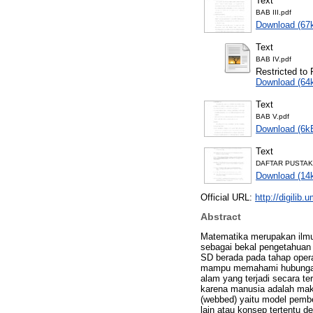
Text
BAB III.pdf
Download (67
Text
BAB IV.pdf
Restricted to 
Download (64
Text
BAB V.pdf
Download (6k
Text
DAFTAR PUSTAK
Download (14
Official URL:
http://digili
Abstract
Matematika merupakan ilmu 
sebagai bekal pengetahuan 
SD berada pada tahap opera
mampu memahami hubungan a
alam yang terjadi secara te
karena manusia adalah makh
(webbed) yaitu model pembe
lain atau konsep tertentu d