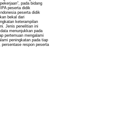
pekerjaan”, pada bidang
IPA peserta didik
ndonesia peserta didik
kan bekal dari
ingkatan keterampilan
. Jenis penelitian ini
is data menunjukkan pada
tiap pertemuan mengalami
lami peningkatan pada tiap
, persentase respon peserta