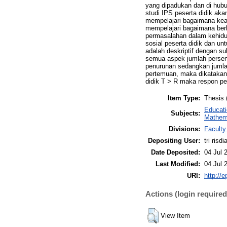
yang dipadukan dan di hubu
studi IPS peserta didik ak
mempelajari bagaimana kead
mempelajari bagaimana berk
permasalahan dalam kehidup
sosial peserta didik dan unt
adalah deskriptif dengan su
semua aspek jumlah persent
penurunan sedangkan jumlah
pertemuan, maka dikatakan k
didik T > R maka respon pes
Item Type:
Thesis 
Educat
Subjects:
Mathem
Divisions:
Faculty
Depositing User:
tri risd
Date Deposited:
04 Jul 
Last Modified:
04 Jul 
URI:
http://e
Actions (login required
View Item