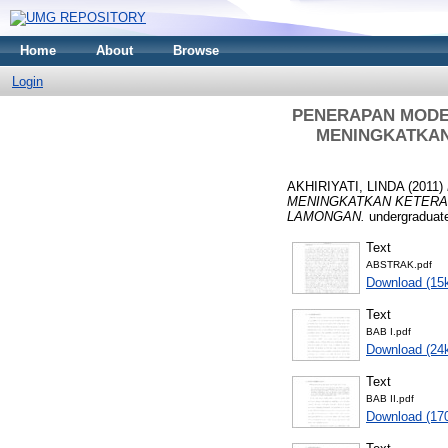
Home
About
Browse
Login
PENERAPAN MODEL
MENINGKATKAN 
AKHIRIYATI, LINDA
(2011)
MENINGKATKAN KETERAMP
LAMONGAN.
undergraduate
Text
ABSTRAK.pdf
Download (15
Text
BAB I.pdf
Download (24
Text
BAB II.pdf
Download (17