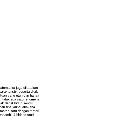
atematika juga dikatakan
rakteristik peserta didik
atuan yang utuh dan hanya
 tidak ada satu fenomena
ak dapat hidup sendiri
n tipe jaring laba-laba
 materi satu dengan materi
engambil 4 bidang studi