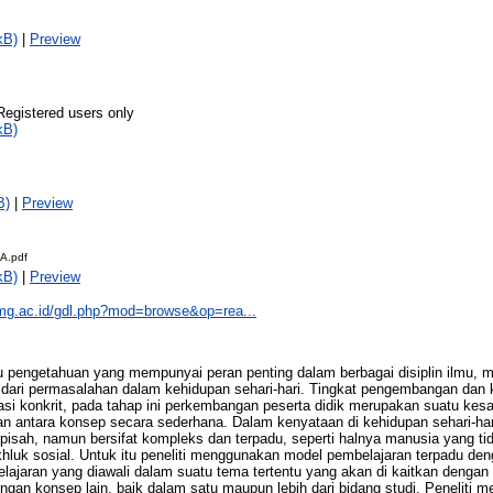
kB)
|
Preview
Registered users only
kB)
B)
|
Preview
A.pdf
kB)
|
Preview
b.umg.ac.id/gdl.php?mod=browse&op=rea...
pengetahuan yang mempunyai peran penting dalam berbagai disiplin ilmu, m
dari permasalahan dalam kehidupan sehari-hari. Tingkat pengembangan dan ka
si konkrit, pada tahap ini perkembangan peserta didik merupakan suatu kes
ntara konsep secara sederhana. Dalam kenyataan di kehidupan sehari-hari
rpisah, namun bersifat kompleks dan terpadu, seperti halnya manusia yang tid
luk sosial. Untuk itu peneliti menggunakan model pembelajaran terpadu denga
lajaran yang diawali dalam suatu tema tertentu yang akan di kaitkan dengan
engan konsep lain, baik dalam satu maupun lebih dari bidang studi. Peneliti m