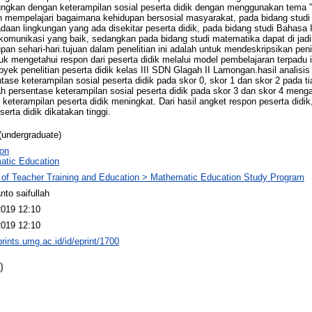
ngkan dengan keterampilan sosial peserta didik dengan menggunakan tema ”
an mempelajari bagaimana kehidupan bersosial masyarakat, pada bidang studi 
aan lingkungan yang ada disekitar peserta didik, pada bidang studi Bahasa I
omunikasi yang baik, sedangkan pada bidang studi matematika dapat di jadi
an sehari-hari.tujuan dalam penelitian ini adalah untuk mendeskripsikan pen
uk mengetahui respon dari peserta didik melalui model pembelajaran terpadu ini
byek penelitian peserta didik kelas III SDN Glagah II Lamongan.hasil analis
ase keterampilan sosial peserta didik pada skor 0, skor 1 dan skor 2 pada 
 persentase keterampilan sosial peserta didik pada skor 3 dan skor 4 menga
eterampilan peserta didik meningkat. Dari hasil angket respon peserta didik
erta didik dikatakan tinggi.
(undergraduate)
ion
atic Education
 of Teacher Training and Education > Mathematic Education Study Program
ianto saifullah
2019 12:10
2019 12:10
prints.umg.ac.id/id/eprint/1700
)