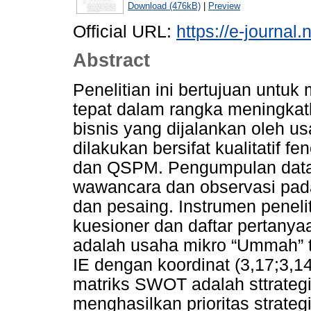
Download (476kB)
|
Preview
Official URL:
https://e-journal
Abstract
Penelitian ini bertujuan untuk
tepat dalam rangka meningkat
bisnis yang dijalankan oleh u
dilakukan bersifat kualitatif
dan QSPM. Pengumpulan data
wawancara dan observasi pada
dan pesaing. Instrumen penel
kuesioner dan daftar pertanyaa
adalah usaha mikro “Ummah” t
IE dengan koordinat (3,17;3,14
matriks SWOT adalah sttrateg
menghasilkan prioritas strate