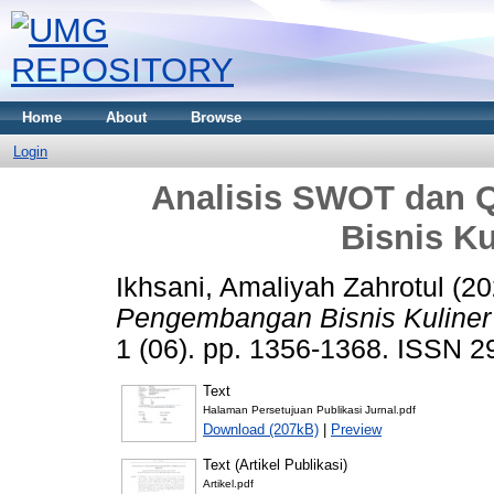
Home
About
Browse
Login
Analisis SWOT dan
Bisnis K
Ikhsani, Amaliyah Zahrotul
(20
Pengembangan Bisnis Kuline
1 (06). pp. 1356-1368. ISSN 
Text
Halaman Persetujuan Publikasi Jurnal.pdf
Download (207kB)
|
Preview
Text (Artikel Publikasi)
Artikel.pdf