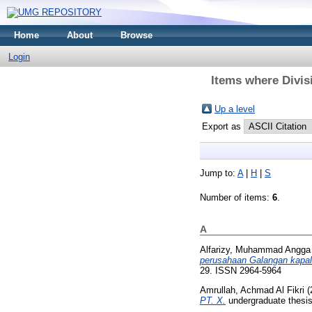
Home
About
Browse
Login
Items where Divis
Up a level
Export as
Jump to:
A
|
H
|
S
Number of items:
6
.
A
Alfarizy, Muhammad Angga
perusahaan Galangan kapal
29. ISSN 2964-5964
Amrullah, Achmad Al Fikri
(
PT. X.
undergraduate thesi