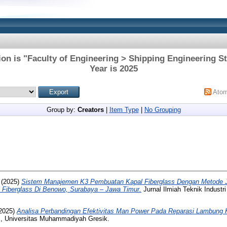
ion is "Faculty of Engineering > Shipping Engineering 
Year is 2025
Ato
Group by:
Creators
|
Item Type
|
No Grouping
(2025)
Sistem Manajemen K3 Pembuatan Kapal Fiberglass Dengan Metode Jo
 Fiberglass Di Benowo, Surabaya – Jawa Timur.
Jurnal Ilmiah Teknik Industri 
2025)
Analisa Perbandingan Efektivitas Man Power Pada Reparasi Lambung 
s, Universitas Muhammadiyah Gresik.