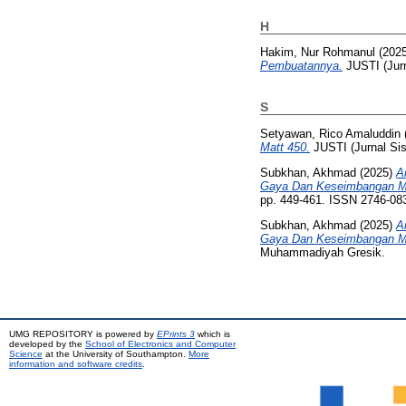
H
Hakim, Nur Rohmanul
(202
Pembuatannya.
JUSTI (Jurn
S
Setyawan, Rico Amaluddin
Matt 450.
JUSTI (Jurnal Sis
Subkhan, Akhmad
(2025)
A
Gaya Dan Keseimbangan Mo
pp. 449-461. ISSN 2746-08
Subkhan, Akhmad
(2025)
A
Gaya Dan Keseimbangan Mo
Muhammadiyah Gresik.
UMG REPOSITORY is powered by
EPrints 3
which is
developed by the
School of Electronics and Computer
Science
at the University of Southampton.
More
information and software credits
.