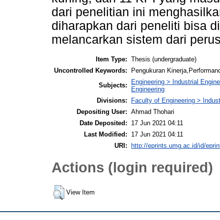
dari penelitian ini menghasil
diharapkan dari peneliti bisa 
melancarkan sistem dari peru
Item Type:
Thesis (undergraduate)
Uncontrolled Keywords:
Pengukuran Kinerja,Performance
Engineering > Industrial Engine
Subjects:
Engineering
Divisions:
Faculty of Engineering > Indus
Depositing User:
Ahmad Thohari
Date Deposited:
17 Jun 2021 04:11
Last Modified:
17 Jun 2021 04:11
URI:
http://eprints.umg.ac.id/id/epri
Actions (login required)
View Item