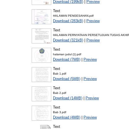
Download (199kB)
|
Preview
Text
HALAMAN PENGESAHAN.pdf
Download (283kB)
|
Preview
Text
HALAMAN PERNYATAAN PERSETUJUAN TUGAS AKHIR
Download (321kB)
|
Preview
Text
halaman judul (1).pdf
Download (7MB)
|
Preview
Text
Bab 1.pdf
Download (5MB)
|
Preview
Text
Bab 2.pdf
Download (14MB)
|
Preview
Text
Bab 3.pdf
Download (4MB)
|
Preview
Text