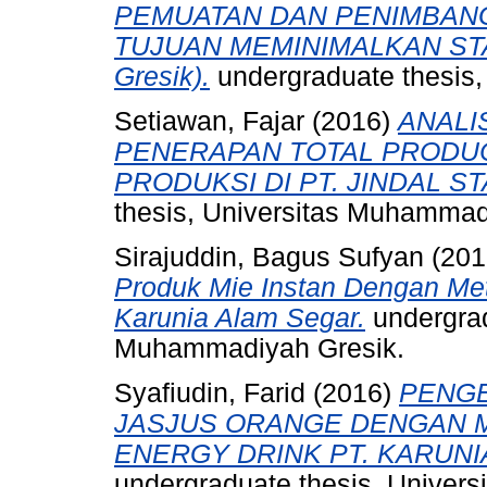
PEMUATAN DAN PENIMBAN
TUJUAN MEMINIMALKAN STAPE
Gresik).
undergraduate thesis
Setiawan, Fajar
(2016)
ANALI
PENERAPAN TOTAL PRODUC
PRODUKSI DI PT. JINDAL S
thesis, Universitas Muhammad
Sirajuddin, Bagus Sufyan
(201
Produk Mie Instan Dengan Met
Karunia Alam Segar.
undergrad
Muhammadiyah Gresik.
Syafiudin, Farid
(2016)
PENGE
JASJUS ORANGE DENGAN ME
ENERGY DRINK PT. KARUNI
undergraduate thesis, Univer