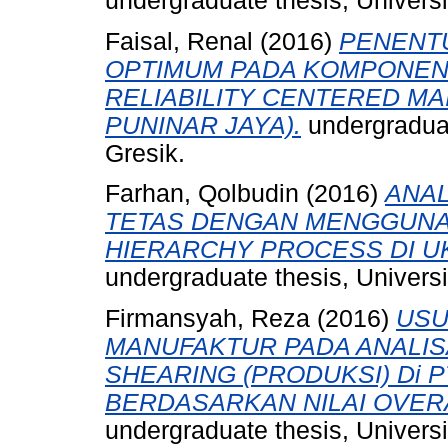
undergraduate thesis, Univer
Faisal, Renal
(2016)
PENENT
OPTIMUM PADA KOMPONEN
RELIABILITY CENTERED MAI
PUNINAR JAYA).
undergradua
Gresik.
Farhan, Qolbudin
(2016)
ANAL
TETAS DENGAN MENGGUNA
HIERARCHY PROCESS DI U
undergraduate thesis, Univer
Firmansyah, Reza
(2016)
USU
MANUFAKTUR PADA ANALIS
SHEARING (PRODUKSI) Di P
BERDASARKAN NILAI OVER
undergraduate thesis, Univer