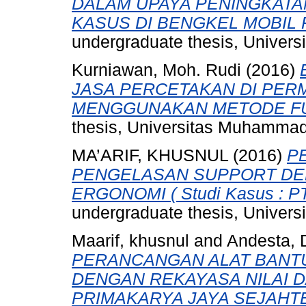
DALAM UPAYA PENINGKATAN
KASUS DI BENGKEL MOBIL P
undergraduate thesis, Univer
Kurniawan, Moh. Rudi
(2016)
JASA PERCETAKAN DI PE
MENGGUNAKAN METODE FU
thesis, Universitas Muhammad
MA’ARIF, KHUSNUL
(2016)
P
PENGELASAN SUPPORT DEN
ERGONOMI ( Studi Kasus : PT.
undergraduate thesis, Univer
Maarif, khusnul
and
Andesta, 
PERANCANGAN ALAT BANT
DENGAN REKAYASA NILAI D
PRIMAKARYA JAYA SEJAHTE