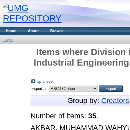
Home
About
Browse
Login
Items where Division 
Industrial Engineerin
Up a level
Export as
Group by:
Creators
Number of items:
35
.
AKBAR, MUHAMMAD WAHY