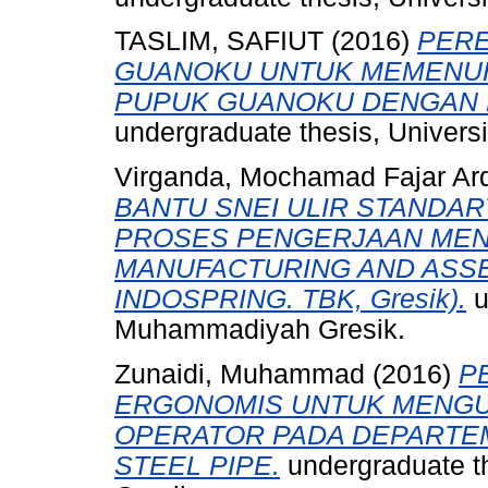
TASLIM, SAFIUT
(2016)
PER
GUANOKU UNTUK MEMENUH
PUPUK GUANOKU DENGAN 
undergraduate thesis, Univer
Virganda, Mochamad Fajar Ard
BANTU SNEI ULIR STANDA
PROSES PENGERJAAN MEN
MANUFACTURING AND ASSEM
INDOSPRING. TBK, Gresik).
u
Muhammadiyah Gresik.
Zunaidi, Muhammad
(2016)
P
ERGONOMIS UNTUK MENGU
OPERATOR PADA DEPARTEM
STEEL PIPE.
undergraduate t