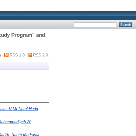
 Study Program" and
m
RSS 1.0
RSS 2.0
elas V MI Nurul Huda
 Muhammadiyah 20
ur’An Santri Madrasah