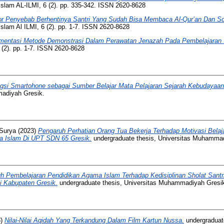
Islam AL-ILMI, 6 (2). pp. 335-342. ISSN 2620-8628
or Penyebab Berhentinya Santri Yang Sudah Bisa Membaca Al-Qur’an Dan So
slam Al ILMI, 6 (2). pp. 1-7. ISSN 2620-8628
mentasi Metode Demonstrasi Dalam Perawatan Jenazah Pada Pembelajaran 
 (2). pp. 1-7. ISSN 2620-8628
gsi Smartohone sebagai Sumber Belajar Mata Pelajaran Sejarah Kebudayaan
madiyah Gresik.
Surya
(2023)
Pengaruh Perhatian Orang Tua Bekerja Terhadap Motivasi Bela
a Islam Di UPT SDN 65 Gresik.
undergraduate thesis, Universitas Muhammad
h Pembelajaran Pendidikan Agama Islam Terhadap Kedisiplinan Sholat Santr
 Kabupaten Gresik.
undergraduate thesis, Universitas Muhammadiyah Gresi
3)
Nilai-Nilai Aqidah Yang Terkandung Dalam Film Kartun Nussa.
undergraduate