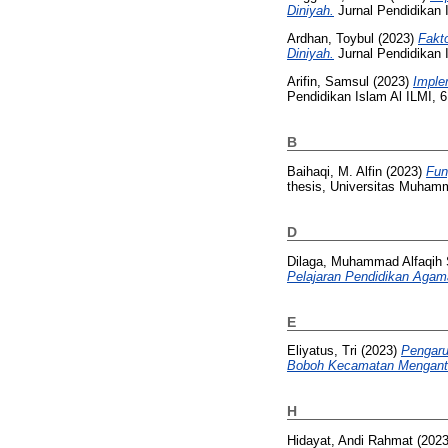
Diniyah.
Jurnal Pendidikan 
Ardhan, Toybul
(2023)
Fakt
Diniyah.
Jurnal Pendidikan I
Arifin, Samsul
(2023)
Imple
Pendidikan Islam Al ILMI, 6
B
Baihaqi, M. Alfin
(2023)
Fun
thesis, Universitas Muham
D
Dilaga, Muhammad Alfaqih 
Pelajaran Pendidikan Agam
E
Eliyatus, Tri
(2023)
Pengaru
Boboh Kecamatan Menganti
H
Hidayat, Andi Rahmat
(202