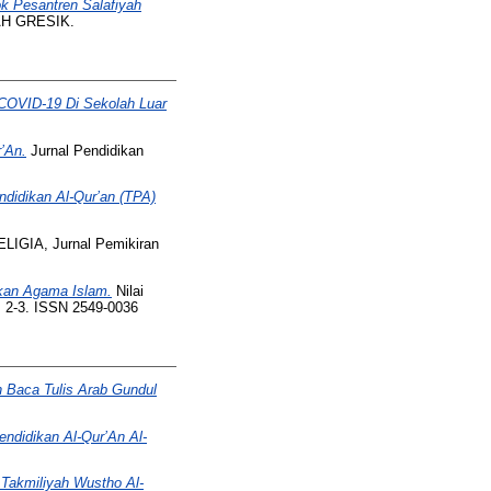
ok Pesantren Salafiyah
AH GRESIK.
a COVID-19 Di Sekolah Luar
’An.
Jurnal Pendidikan
didikan Al-Qur’an (TPA)
IGIA, Jurnal Pemikiran
dikan Agama Islam.
Nilai
p. 2-3. ISSN 2549-0036
 Baca Tulis Arab Gundul
ndidikan Al-Qur’An Al-
 Takmiliyah Wustho Al-