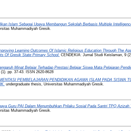
ikan Islam Sebagai Upaya Membangun Sekolah Berbasis Multiple Intelligence
versitas Muhammadiyah Gresik.
mproving Learning Outcomes Of Islamic Religious Education Through The Appl
nts Of Gresik State Primary School.
CENDEKIA: Jurnal Studi Keislaman, 9 (2)
engaruh Minat Belajar Terhadap Prestasi Belajar Siswa Mata Pelajaran Pend
 (1). pp. 37-43. ISSN 2620-8628
MENTASI PEMBELAJARAN PENDIDIKAN AGAMA ISLAM PADA SISWA T
K.
undergraduate thesis, Universitas Muhammadiyah Gresik.
aya Guru PAI Dalam Menumbuhkan Prilaku Sosial Pada Santri TPQ Azizah 
versitas Muhammadiyah Gresik.