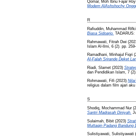
Qomar, Moh Ibnu Fajar Roy
Modern AlAshshochy Onggo
R
Rafiuddin, Muhammad Rifki
Biasa Sidoarjo.
TADARUS: Ju
Rahmawati, Fitrah Dwi
(202
Islam Al-Ilmi, 6 (2). pp. 2
Ramadhani, Minhajul Fiqri
(
Al-Falah Srirande Deket L
Riadi, Slamet
(2023)
Strate
dan Pendidikan Islam, 7 (2
Rohmawati, Fifi
(2023)
Nila
religius dalam film ajari a
S
Shodiq, Mochammad Nur
(
Santri Madrasah Diniyah.
Ju
Sulaimah, Bibit
(2023)
Stra
Muttaqin Padang Bandung 
Sulistiyawati, Sulistiyawati