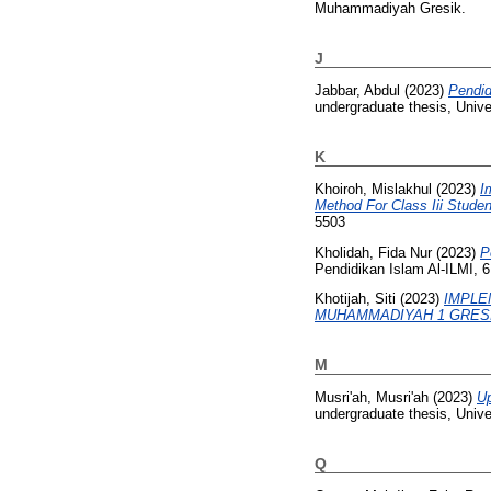
Muhammadiyah Gresik.
J
Jabbar, Abdul
(2023)
Pendid
undergraduate thesis, Uni
K
Khoiroh, Mislakhul
(2023)
I
Method For Class Iii Stude
5503
Kholidah, Fida Nur
(2023)
P
Pendidikan Islam Al-ILMI, 6
Khotijah, Siti
(2023)
IMPLE
MUHAMMADIYAH 1 GRESI
M
Musri'ah, Musri'ah
(2023)
Up
undergraduate thesis, Uni
Q