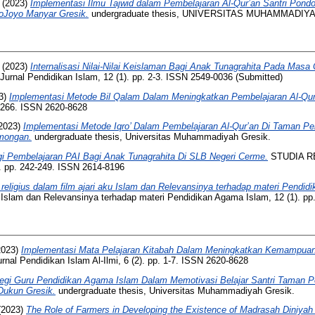
(2023)
Implementasi Ilmu Tajwid dalam Pembelajaran Al-Qur’an Santri Pond
Joyo Manyar Gresik.
undergraduate thesis, UNIVERSITAS MUHAMMADIY
(2023)
Internalisasi Nilai-Nilai Keislaman Bagi Anak Tunagrahita Pada Mas
rnal Pendidikan Islam, 12 (1). pp. 2-3. ISSN 2549-0036 (Submitted)
3)
Implementasi Metode Bil Qalam Dalam Meningkatkan Pembelajaran Al-Qur
59-266. ISSN 2620-8628
2023)
Implementasi Metode Iqro’ Dalam Pembelajaran Al-Qur’an Di Taman Pen
amongan.
undergraduate thesis, Universitas Muhammadiyah Gresik.
gi Pembelajaran PAI Bagi Anak Tunagrahita Di SLB Negeri Cerme.
STUDIA REL
). pp. 242-249. ISSN 2614-8196
i religius dalam film ajari aku Islam dan Relevansinya terhadap materi Pendi
ku Islam dan Relevansinya terhadap materi Pendidikan Agama Islam, 12 (1). p
2023)
Implementasi Mata Pelajaran Kitabah Dalam Meningkatkan Kemampuan
rnal Pendidikan Islam Al-Ilmi, 6 (2). pp. 1-7. ISSN 2620-8628
tegi Guru Pendidikan Agama Islam Dalam Memotivasi Belajar Santri Taman Pe
Dukun Gresik.
undergraduate thesis, Universitas Muhammadiyah Gresik.
(2023)
The Role of Farmers in Developing the Existence of Madrasah Diniyah