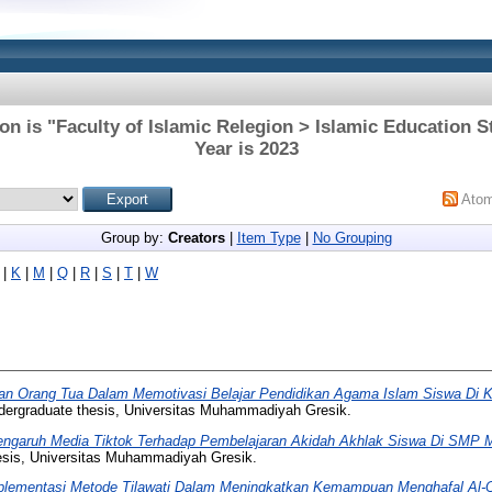
on is "Faculty of Islamic Relegion > Islamic Education
Year is 2023
Ato
Group by:
Creators
|
Item Type
|
No Grouping
|
K
|
M
|
Q
|
R
|
S
|
T
|
W
an Orang Tua Dalam Memotivasi Belajar Pendidikan Agama Islam Siswa Di K
ergraduate thesis, Universitas Muhammadiyah Gresik.
engaruh Media Tiktok Terhadap Pembelajaran Akidah Akhlak Siswa Di SMP
esis, Universitas Muhammadiyah Gresik.
plementasi Metode Tilawati Dalam Meningkatkan Kemampuan Menghafal Al-Q