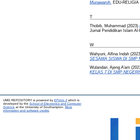
Munawaroh.
EDU-RELIGIA : 
T
Thobib, Muhammad
(2023)
Jurnal Pendidikan Islam Al-
W
Wahyuni, Alfina Indah
(202
SESAMA SISWA DI SMP 
Wulandari, Ajeng A'am
(202
KELAS 7 DI SMP NEGERI
UMG REPOSITORY is powered by
EPrints 3
which is
developed by the
School of Electronics and Computer
Science
at the University of Southampton.
More
information and software credits
.