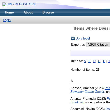
Home
About
Browse
Login
Items where Divisi
Up a level
Export as
Jump to:
A
|
B
|
D
|
E
|
H
|
J
Number of items:
26
.
A
Achsan, Amrizal
(2023)
Per
Sawahan Cerme Gresik.
und
Ananta, Pramudia
(2023)
P
Solokuro.
undergraduate th
Anggraini, Novita
(2023)
Im