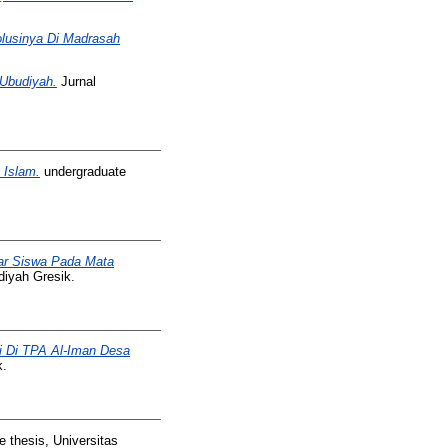
lusinya Di Madrasah
Ubudiyah.
Jurnal
 Islam.
undergraduate
jar Siswa Pada Mata
iyah Gresik.
i Di TPA Al-Iman Desa
k.
 thesis, Universitas