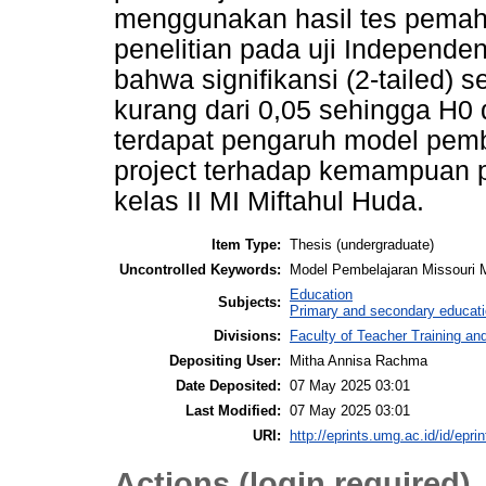
menggunakan hasil tes pemah
penelitian pada uji Independ
bahwa signifikansi (2-tailed) 
kurang dari 0,05 sehingga H0 d
terdapat pengaruh model pemb
project terhadap kemampuan
kelas II MI Miftahul Huda.
Item Type:
Thesis (undergraduate)
Uncontrolled Keywords:
Model Pembelajaran Missouri
Education
Subjects:
Primary and secondary educat
Divisions:
Faculty of Teacher Training a
Depositing User:
Mitha Annisa Rachma
Date Deposited:
07 May 2025 03:01
Last Modified:
07 May 2025 03:01
URI:
http://eprints.umg.ac.id/id/epri
Actions (login required)