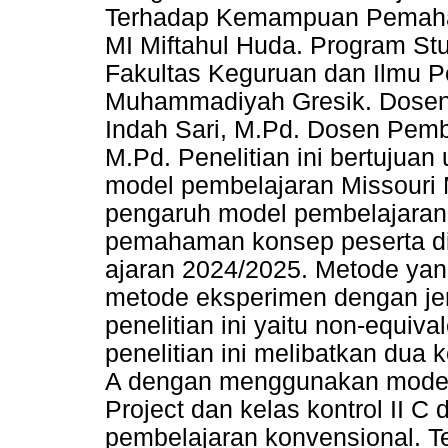
Terhadap Kemampuan Pemaham
MI Miftahul Huda. Program St
Fakultas Keguruan dan Ilmu Pe
Muhammadiyah Gresik. Dosen 
Indah Sari, M.Pd. Dosen Pemb
M.Pd. Penelitian ini bertujua
model pembelajaran Missouri
pengaruh model pembelajar
pemahaman konsep peserta did
ajaran 2024/2025. Metode yang
metode eksperimen dengan jen
penelitian ini yaitu non-equiva
penelitian ini melibatkan dua k
A dengan menggunakan model
Project dan kelas kontrol II
pembelajaran konvensional. T