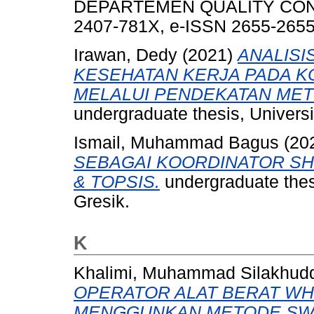
DEPARTEMEN QUALITY CONTRO
2407-781X, e-ISSN 2655-265
Irawan, Dedy
(2021)
ANALISI
KESEHATAN KERJA PADA K
MELALUI PENDEKATAN MET
undergraduate thesis, Univer
Ismail, Muhammad Bagus
(20
SEBAGAI KOORDINATOR S
& TOPSIS.
undergraduate the
Gresik.
K
Khalimi, Muhammad Silakhud
OPERATOR ALAT BERAT W
MENGGUNKAN METODE SWA