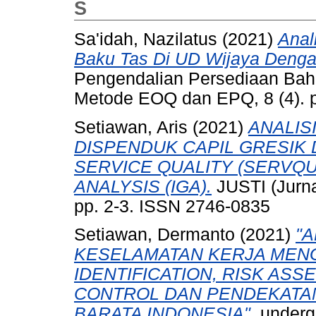
S
Sa'idah, Nazilatus
(2021)
Anal
Baku Tas Di UD Wijaya Deng
Pengendalian Persediaan Bah
Metode EOQ dan EPQ, 8 (4). 
Setiawan, Aris
(2021)
ANALIS
DISPENDUK CAPIL GRESI
SERVICE QUALITY (SERVQ
ANALYSIS (IGA).
JUSTI (Jurnal
pp. 2-3. ISSN 2746-0835
Setiawan, Dermanto
(2021)
"
KESELAMATAN KERJA MEN
IDENTIFICATION, RISK AS
CONTROL DAN PENDEKATAN 
BARATA INDONESIA".
undergr