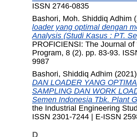
ISSN 2746-0835
Bashori, Moh. Shiddiq Adhim
(
loader yang optimal dengan 
Analysis (Studi Kasus : PT. S
PROFICIENSI: The Journal of t
Program, 8 (2). pp. 83-93. I
9987
Bashori, Shiddiq Adhim
(2021
DAN LOADER YANG OPTIM
SAMPLING DAN WORK LOAD A
Semen Indonesia Tbk. Plant Gr
the Industrial Engineering Stu
ISSN 2301-7244 | E-ISSN 259
D