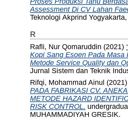
Proses Produksi Tahu Berdas
Assessment Di CV Lahan Fae
Teknologi Akprind Yogyakarta,
R
Rafli, Nur Qomaruddin
(2021)
Kopi Sang Esoen Pada Masa
Metode Service Quality dan Qu
Jurnal Sistem dan Teknik Indus
Rifqi, Mohammad Ainul
(2021
PADA FABRIKASI CV. ANEK
METODE HAZARD IDENTIFI
RISK CONTROL.
undergradua
MUHAMMADIYAH GRESIK.