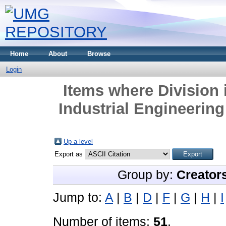
Home
About
Browse
Login
Items where Division 
Industrial Engineerin
Up a level
Export as
Group by:
Creator
Jump to:
A
|
B
|
D
|
F
|
G
|
H
|
I
Number of items:
51
.