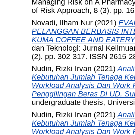
Managing Risk on A Pharmacy
of Risk Approach, 8 (3). pp. 
Novadi, Ilham Nur
(2021)
EVA
PELANGGAN BERBASIS INTE
KUMA COFFEE AND EATERY
dan Teknologi: Jurnal Keilmuan
(2). pp. 302-317. ISSN 2615-2
Nudin, Rizki Irvan
(2021)
Anal
Kebutuhan Jumlah Tenaga Ker
Workload Analysis Dan Work F
Penggilingan Beras Di UD. Su
undergraduate thesis, Univer
Nudin, Rizki Irvan
(2021)
Anal
Kebutuhan Jumlah Tenaga Ker
Workload Analysis Dan Work F