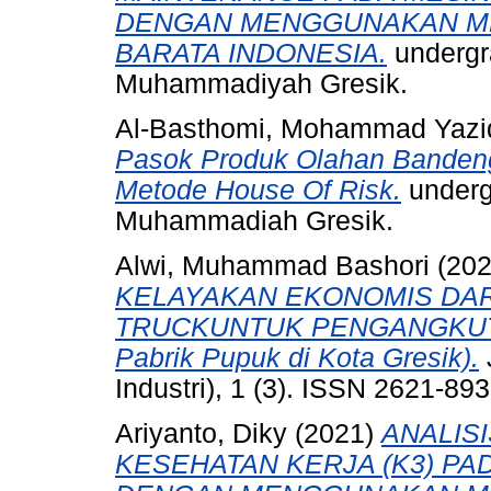
DENGAN MENGGUNAKAN ME
BARATA INDONESIA.
undergra
Muhammadiyah Gresik.
Al-Basthomi, Mohammad Yazi
Pasok Produk Olahan Banden
Metode House Of Risk.
undergr
Muhammadiah Gresik.
Alwi, Muhammad Bashori
(20
KELAYAKAN EKONOMIS DA
TRUCKUNTUK PENGANGKUTA
Pabrik Pupuk di Kota Gresik).
Industri), 1 (3). ISSN 2621-89
Ariyanto, Diky
(2021)
ANALIS
KESEHATAN KERJA (K3) PA