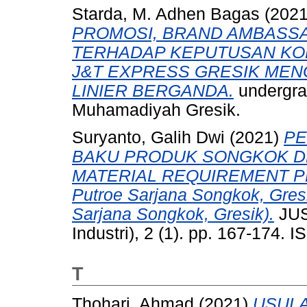
Starda, M. Adhen Bagas
(202
PROMOSI, BRAND AMBASSA
TERHADAP KEPUTUSAN K
J&T EXPRESS GRESIK ME
LINIER BERGANDA.
undergrad
Muhamadiyah Gresik.
Suryanto, Galih Dwi
(2021)
PE
BAKU PRODUK SONGKOK 
MATERIAL REQUIREMENT PL
Putroe Sarjana Songkok, Gres
Sarjana Songkok, Gresik).
JUS
Industri), 2 (1). pp. 167-174.
T
Thohari, Ahmad
(2021)
USUL