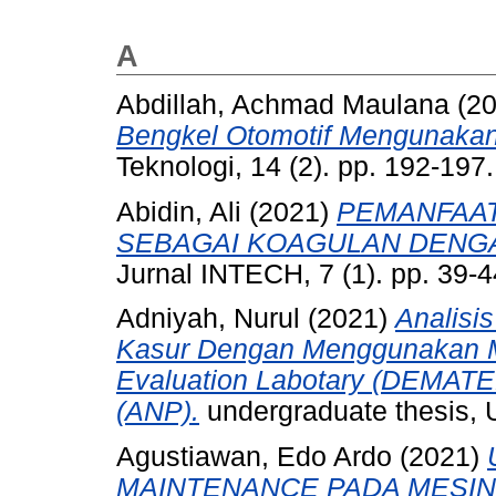
A
Abdillah, Achmad Maulana
(2
Bengkel Otomotif Mengunak
Teknologi, 14 (2). pp. 192-19
Abidin, Ali
(2021)
PEMANFAAT
SEBAGAI KOAGULAN DENGA
Jurnal INTECH, 7 (1). pp. 39-
Adniyah, Nurul
(2021)
Analisi
Kasur Dengan Menggunakan Me
Evaluation Labotary (DEMATEL
(ANP).
undergraduate thesis,
Agustiawan, Edo Ardo
(2021)
MAINTENANCE PADA MESIN