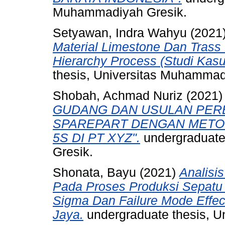
Muhammadiyah Gresik.
Setyawan, Indra Wahyu
(2021
Material Limestone Dan Trass
Hierarchy Process (Studi Kasu
thesis, Universitas Muhammad
Shobah, Achmad Nuriz
(2021
GUDANG DAN USULAN PERB
SPAREPART DENGAN METO
5S DI PT XYZ".
undergraduate
Gresik.
Shonata, Bayu
(2021)
Analisi
Pada Proses Produksi Sepat
Sigma Dan Failure Mode Effect
Jaya.
undergraduate thesis, U