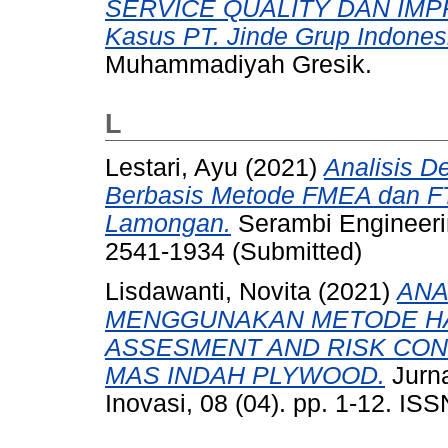
SERVICE QUALITY DAN IMP
Kasus PT. Jinde Grup Indonesi
Muhammadiyah Gresik.
L
Lestari, Ayu
(2021)
Analisis D
Berbasis Metode FMEA dan FT
Lamongan.
Serambi Engineerin
2541-1934 (Submitted)
Lisdawanti, Novita
(2021)
ANA
MENGGUNAKAN METODE HAZ
ASSESMENT AND RISK CONT
MAS INDAH PLYWOOD.
Jurna
Inovasi, 08 (04). pp. 1-12. IS